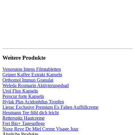
Weitere Produkte
Venoruton Intens Filmtabletten
Grüner Kaffee Extrakt Kapseln
Orthomol Immun Granulat
Weleda Rosmarin Aktivierungsbad
Urol Flux Kapseln
Perocur forte Kapseln
Hylak Plus Acidophilus Tropfen
Lierac Exclusive Premium Ex Falten Auffüllcreme
Heumann Tee fühl dich leicht
Retterspitz Hautcreme
Frei Bio+ Tagespflege
Nuxe Reve De Miel Creme Visage Jour
Ähnliche Produkte