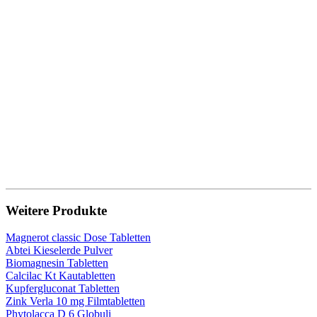
Weitere Produkte
Magnerot classic Dose Tabletten
Abtei Kieselerde Pulver
Biomagnesin Tabletten
Calcilac Kt Kautabletten
Kupfergluconat Tabletten
Zink Verla 10 mg Filmtabletten
Phytolacca D 6 Globuli