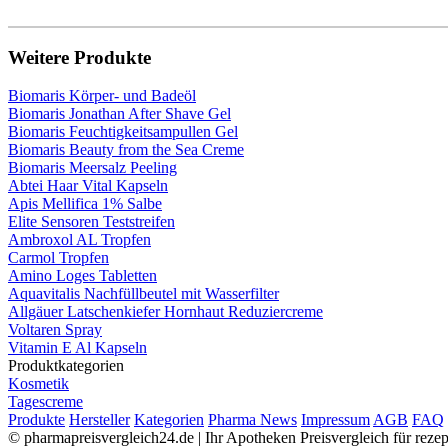
Weitere Produkte
Biomaris Körper- und Badeöl
Biomaris Jonathan After Shave Gel
Biomaris Feuchtigkeitsampullen Gel
Biomaris Beauty from the Sea Creme
Biomaris Meersalz Peeling
Abtei Haar Vital Kapseln
Apis Mellifica 1% Salbe
Elite Sensoren Teststreifen
Ambroxol AL Tropfen
Carmol Tropfen
Amino Loges Tabletten
Aquavitalis Nachfüllbeutel mit Wasserfilter
Allgäuer Latschenkiefer Hornhaut Reduziercreme
Voltaren Spray
Vitamin E Al Kapseln
Produktkategorien
Kosmetik
Tagescreme
Produkte
Hersteller
Kategorien
Pharma News
Impressum
AGB
FAQ
© pharmapreisvergleich24.de | Ihr Apotheken Preisvergleich für rez