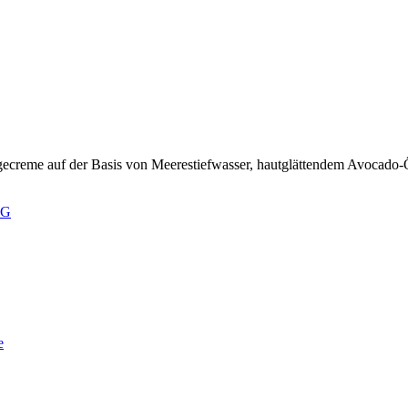
egecreme auf der Basis von Meerestiefwasser, hautglättendem Avocado-
KG
e