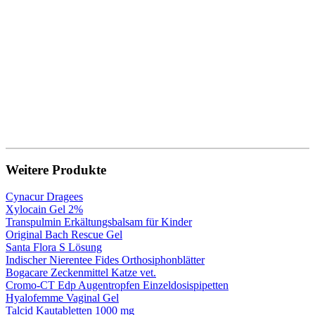
Weitere Produkte
Cynacur Dragees
Xylocain Gel 2%
Transpulmin Erkältungsbalsam für Kinder
Original Bach Rescue Gel
Santa Flora S Lösung
Indischer Nierentee Fides Orthosiphonblätter
Bogacare Zeckenmittel Katze vet.
Cromo-CT Edp Augentropfen Einzeldosispipetten
Hyalofemme Vaginal Gel
Talcid Kautabletten 1000 mg