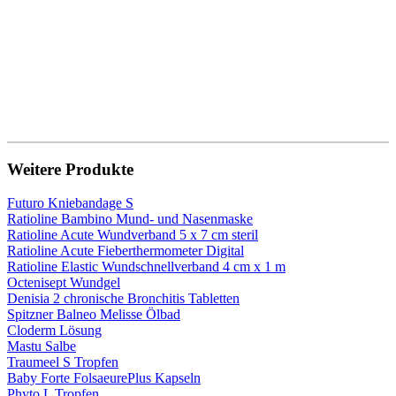
Weitere Produkte
Futuro Kniebandage S
Ratioline Bambino Mund- und Nasenmaske
Ratioline Acute Wundverband 5 x 7 cm steril
Ratioline Acute Fieberthermometer Digital
Ratioline Elastic Wundschnellverband 4 cm x 1 m
Octenisept Wundgel
Denisia 2 chronische Bronchitis Tabletten
Spitzner Balneo Melisse Ölbad
Cloderm Lösung
Mastu Salbe
Traumeel S Tropfen
Baby Forte FolsaeurePlus Kapseln
Phyto L Tropfen