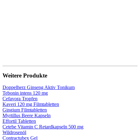
Weitere Produkte
Doppelherz Ginseng Aktiv Tonikum
Tebonin intens 120 mg
Cefavora Tropfen
Kaveri 120 mg Filmtabletten
Gingium Filmtabletten
Myrtillus Beere Kapseln
Effortil Tabletten
Cetebe Vitamin C Retardkapseln 500 mg
Wildrosenöl
Contractubex Gel