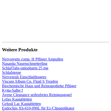
Weitere Produkte
Nervoregin comp. H Pflüger Ampullen
Nasanita Nasenschmetterling
SchlafTabs-ratiopharm 25 mg
Schlafsterne
Nervenruh Einschlafdragees
Viscum Album Cp. Fluid S Tropfen
Biochemische Haus und Reiseapotheke Pflüger
Kytta-Salbe f
Avene Cleanance seifenfreies Reinigungsgel
Lefax Kautabletten
Gelusil Lac Kautabletten
Endoclips Xh-610-090L für Ez-Clipapplikator