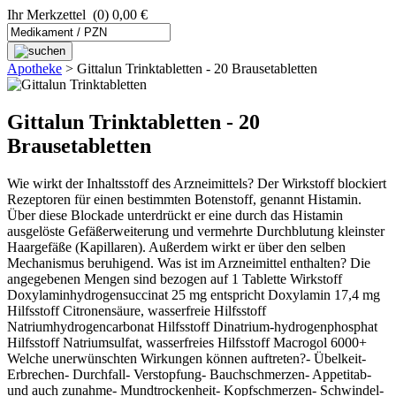
Ihr Merkzettel
(0) 0,00 €
Apotheke
>
Gittalun Trinktabletten - 20 Brausetabletten
Gittalun Trinktabletten - 20
Brausetabletten
Wie wirkt der Inhaltsstoff des Arzneimittels? Der Wirkstoff blockiert
Rezeptoren für einen bestimmten Botenstoff, genannt Histamin.
Über diese Blockade unterdrückt er eine durch das Histamin
ausgelöste Gefäßerweiterung und vermehrte Durchblutung kleinster
Haargefäße (Kapillaren). Außerdem wirkt er über den selben
Mechanismus beruhigend. Was ist im Arzneimittel enthalten? Die
angegebenen Mengen sind bezogen auf 1 Tablette Wirkstoff
Doxylaminhydrogensuccinat 25 mg entspricht Doxylamin 17,4 mg
Hilfsstoff Citronensäure, wasserfreie Hilfsstoff
Natriumhydrogencarbonat Hilfsstoff Dinatrium-hydrogenphosphat
Hilfsstoff Natriumsulfat, wasserfreies Hilfsstoff Macrogol 6000+
Welche unerwünschten Wirkungen können auftreten?- Übelkeit-
Erbrechen- Durchfall- Verstopfung- Bauchschmerzen- Appetitab-
und auch zunahme- Mundtrockenheit- Kopfschmerzen- Schwindel-