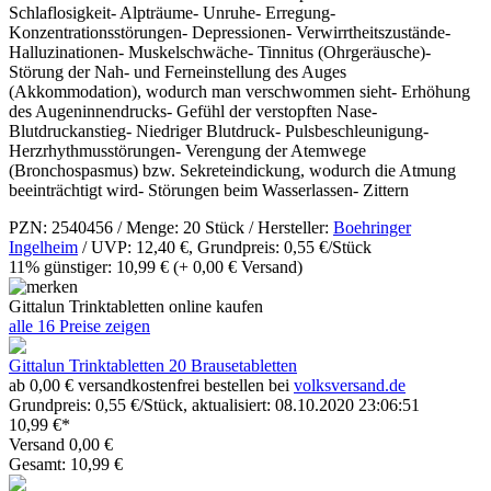
Schlaflosigkeit- Alpträume- Unruhe- Erregung-
Konzentrationsstörungen- Depressionen- Verwirrtheitszustände-
Halluzinationen- Muskelschwäche- Tinnitus (Ohrgeräusche)-
Störung der Nah- und Ferneinstellung des Auges
(Akkommodation), wodurch man verschwommen sieht- Erhöhung
des Augeninnendrucks- Gefühl der verstopften Nase-
Blutdruckanstieg- Niedriger Blutdruck- Pulsbeschleunigung-
Herzrhythmusstörungen- Verengung der Atemwege
(Bronchospasmus) bzw. Sekreteindickung, wodurch die Atmung
beeinträchtigt wird- Störungen beim Wasserlassen- Zittern
PZN: 2540456 / Menge: 20 Stück / Hersteller:
Boehringer
Ingelheim
/ UVP: 12,40 €, Grundpreis: 0,55 €/Stück
11% günstiger: 10,99 €
(+ 0,00 € Versand)
Gittalun Trinktabletten online kaufen
alle 16 Preise zeigen
Gittalun Trinktabletten 20 Brausetabletten
ab 0,00 € versandkostenfrei bestellen bei
volksversand.de
Grundpreis: 0,55 €/Stück, aktualisiert: 08.10.2020 23:06:51
10,99 €*
Versand 0,00 €
Gesamt: 10,99 €