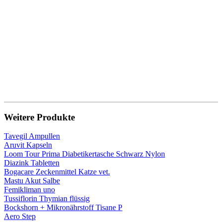
Weitere Produkte
Tavegil Ampullen
Aruvit Kapseln
Loom Tour Prima Diabetikertasche Schwarz Nylon
Diazink Tabletten
Bogacare Zeckenmittel Katze vet.
Mastu Akut Salbe
Femikliman uno
Tussiflorin Thymian flüssig
Bockshorn + Mikronährstoff Tisane P
Aero Step