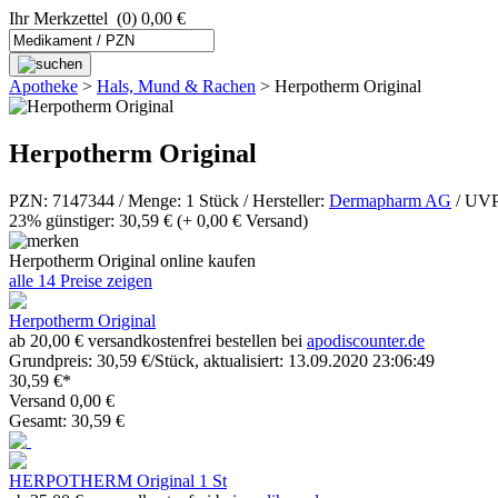
Ihr Merkzettel
(0) 0,00 €
Apotheke
>
Hals, Mund & Rachen
>
Herpotherm Original
Herpotherm Original
PZN: 7147344 / Menge: 1 Stück / Hersteller:
Dermapharm AG
/ UVP:
23% günstiger: 30,59 €
(+ 0,00 € Versand)
Herpotherm Original online kaufen
alle 14 Preise zeigen
Herpotherm Original
ab 20,00 € versandkostenfrei bestellen bei
apodiscounter.de
Grundpreis: 30,59 €/Stück, aktualisiert: 13.09.2020 23:06:49
30,59 €*
Versand 0,00 €
Gesamt: 30,59 €
HERPOTHERM Original 1 St