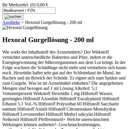
Ihr Merkzettel
(0) 0,00 €
Apotheke
>
Hexoral Gurgellösung - 200 ml
Hexoral Gurgellösung - 200 ml
Wie wirkt der Inhaltsstoff des Arzneimittels? Der Wirkstoff
vernichtet unterschiedliche Bakterien und Pilze, indem er die
Energiegewinnung der Mikroorganismen aus dem Lot bringt. In der
Folge wachsen die Schädlinge nicht mehr und vermehren sich kaum
noch. Hexetidin haftet sehr gut auf der Schleimhaut im Mund, im
Rachen und im Bereich der Scheide. Er eignet sich zum Spülen und
zum Gurgeln. Was ist im Arzneimittel enthalten? Die angegebenen
Mengen sind bezogen auf 1 ml Lösung Alkohol: 5,1
Volumenprozent Wirkstoff Hexetidin 1 mg Hilfsstoff Wasser,
gereinigtes Hilfsstoff Azorubin Hilfsstoff Eucalyptusöl Hilfsstoff
Ethanol 5,1 Vol.-% Hilfsstoff Polysorbat 60 Hilfsstoff Saccharin
natrium Hilfsstoff Anisöl Hilfsstoff Citronensäure-Monohydrat
Hilfsstoff Levomenthol Hilfsstoff Methyl salicylat Hilfsstoff
Nelkenöl Hilfsstoff Pfefferminzöl+ Welche unerwünschten
Wirkungen können auftreten?- Geschmacksstörungen,