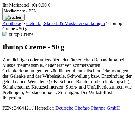
Ihr Merkzettel
(0) 0,00 €
Apotheke
>
Gelenk-, Skelett- & Muskel­­erkrankungen
>
Ibutop
Creme - 50 g
Ibutop Creme - 50 g
Zur alleinigen oder unterstützenden äußerlichen Behandlung bei
Muskelrheumatismus, degenerativen schmerzhaften
Gelenkerkrankungen, entzündlichen rheumatischen Erkrankungen
der Gelenke und der Wirbelsäule, Schwellung bzw. Entzündung der
gelenknahen Weichteile (z.B. Sehnen, Bänder und Gelenkkapseln),
Schultersteine, Kreuzschmerzen, Sport- und Unfallverletzungen wie
Prellungen, Verstauchungen, Zerrungen. Der Wirkstoff ist
Ibuprofen.
PZN: 3464421 / Hersteller:
Deutsche Chefaro Pharma GmbH