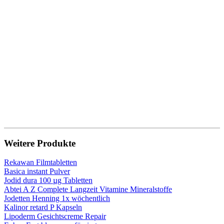
Weitere Produkte
Rekawan Filmtabletten
Basica instant Pulver
Jodid dura 100 µg Tabletten
Abtei A Z Complete Langzeit Vitamine Mineralstoffe
Jodetten Henning 1x wöchentlich
Kalinor retard P Kapseln
Lipoderm Gesichtscreme Repair