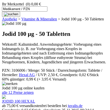
Ihr Merkzettel
(0) 0,00 €
Apotheke
>
Vitamine & Mineralien
>
Jodid 100 µg - 50 Tabletten
Jodid 100 µg - 50 Tabletten
Wirkstoff: Kaliumiodid. Anwendungsgebiete: Vorbeugung eines
Iodmangels (z. B. zur Vorbeugung eines Kropfes in
Iodmangelgebieten und nach Entfernung eines Iodmangelkropfes
Behandlung eines Kropfes (diffuse euthyreote Struma) bei
Neugeborenen, Kindern, Jugendlichen und jüngeren Erwachsenen.
PZN: 3106006 / Menge: 50 Stück / Darreichungsform: Tablette /
Hersteller:
Hexal AG
/ UVP: 2,50 €, Grundpreis: 0,02 €/Stück
60% günstiger: 0,99 €
(+ 3,95 € Versand)
Jodid 100 µg online kaufen
alle 12 Preise zeigen
JODID 100 HEXAL
ab 75,00 € versandkostenfrei bestellen bei
juvalis.de