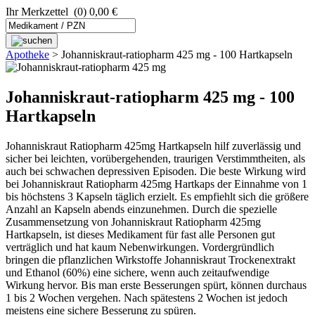
Ihr Merkzettel
(0) 0,00 €
Apotheke
>
Johanniskraut-ratiopharm 425 mg - 100 Hartkapseln
Johanniskraut-ratiopharm 425 mg - 100
Hartkapseln
Johanniskraut Ratiopharm 425mg Hartkapseln hilf zuverlässig und
sicher bei leichten, vorübergehenden, traurigen Verstimmtheiten, als
auch bei schwachen depressiven Episoden. Die beste Wirkung wird
bei Johanniskraut Ratiopharm 425mg Hartkaps der Einnahme von 1
bis höchstens 3 Kapseln täglich erzielt. Es empfiehlt sich die größere
Anzahl an Kapseln abends einzunehmen. Durch die spezielle
Zusammensetzung von Johanniskraut Ratiopharm 425mg
Hartkapseln, ist dieses Medikament für fast alle Personen gut
verträglich und hat kaum Nebenwirkungen. Vordergründlich
bringen die pflanzlichen Wirkstoffe Johanniskraut Trockenextrakt
und Ethanol (60%) eine sichere, wenn auch zeitaufwendige
Wirkung hervor. Bis man erste Besserungen spürt, können durchaus
1 bis 2 Wochen vergehen. Nach spätestens 2 Wochen ist jedoch
meistens eine sichere Besserung zu spüren.