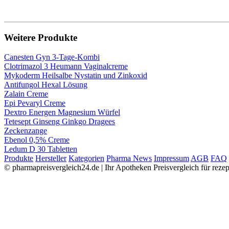
Weitere Produkte
Canesten Gyn 3-Tage-Kombi
Clotrimazol 3 Heumann Vaginalcreme
Mykoderm Heilsalbe Nystatin und Zinkoxid
Antifungol Hexal Lösung
Zalain Creme
Epi Pevaryl Creme
Dextro Energen Magnesium Würfel
Tetesept Ginseng Ginkgo Dragees
Zeckenzange
Ebenol 0,5% Creme
Ledum D 30 Tabletten
Produkte
Hersteller
Kategorien
Pharma News
Impressum
AGB
FAQ
© pharmapreisvergleich24.de | Ihr Apotheken Preisvergleich für rez