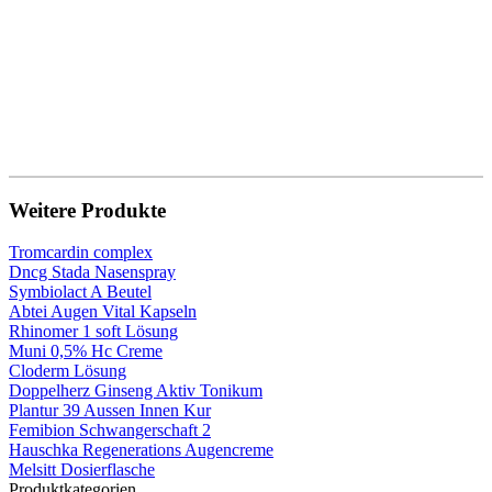
Weitere Produkte
Tromcardin complex
Dncg Stada Nasenspray
Symbiolact A Beutel
Abtei Augen Vital Kapseln
Rhinomer 1 soft Lösung
Muni 0,5% Hc Creme
Cloderm Lösung
Doppelherz Ginseng Aktiv Tonikum
Plantur 39 Aussen Innen Kur
Femibion Schwangerschaft 2
Hauschka Regenerations Augencreme
Melsitt Dosierflasche
Produktkategorien