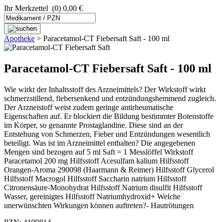
Ihr Merkzettel
(0) 0,00 €
Apotheke
>
Paracetamol-CT Fiebersaft Saft - 100 ml
Paracetamol-CT Fiebersaft Saft - 100 ml
Wie wirkt der Inhaltsstoff des Arzneimittels? Der Wirkstoff wirkt
schmerzstillend, fiebersenkend und entzündungshemmend zugleich.
Der Arzneistoff weist zudem geringe antirheumatische
Eigenschaften auf. Er blockiert die Bildung bestimmter Botenstoffe
im Körper, so genannte Prostaglandine. Diese sind an der
Entstehung von Schmerzen, Fieber und Entzündungen wesentlich
beteiligt. Was ist im Arzneimittel enthalten? Die angegebenen
Mengen sind bezogen auf 5 ml Saft = 1 Messlöffel Wirkstoff
Paracetamol 200 mg Hilfsstoff Acesulfam kalium Hilfsstoff
Orangen-Aroma 290098 (Haarmann & Reimer) Hilfsstoff Glycerol
Hilfsstoff Macrogol Hilfsstoff Saccharin natrium Hilfsstoff
Citronensäure-Monohydrat Hilfsstoff Natrium disulfit Hilfsstoff
Wasser, gereinigtes Hilfsstoff Natriumhydroxid+ Welche
unerwünschten Wirkungen können auftreten?- Hautrötungen