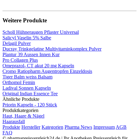
Weitere Produkte
Scholl Hühneraugen Pflaster Universal
Salicyl Vaselin 5% Salbe
Delagil Pulver
Ducray Trinkgelatine Multivitaminkomplex Pulver
Plantur 39 Aussen Innen Kur
Pro Collagen Plus
Omeprazol- CT akut 20 mg Kapseln
Cromo Ratiopharm Augentropfen Einzeldosis
Tiger Balm weiss Balsam
Orthomol Femin
Ladival Sonnen Kapseln
Original Indian Essence Tee
Ähnliche Produkte
Priorin Kapseln - 120 Stück
Produktkategorien
Haut, Haare & Nägel
Haarausfall
Produkte
Hersteller
Kategorien
Pharma News
Impressum
AGB
FAQ
© pharmapreisvergleich24.de | Ihr Apotheken Preisvergleich für