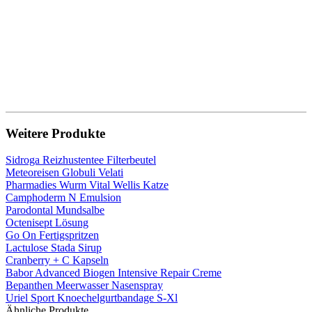
Weitere Produkte
Sidroga Reizhustentee Filterbeutel
Meteoreisen Globuli Velati
Pharmadies Wurm Vital Wellis Katze
Camphoderm N Emulsion
Parodontal Mundsalbe
Octenisept Lösung
Go On Fertigspritzen
Lactulose Stada Sirup
Cranberry + C Kapseln
Babor Advanced Biogen Intensive Repair Creme
Bepanthen Meerwasser Nasenspray
Uriel Sport Knoechelgurtbandage S-Xl
Ähnliche Produkte