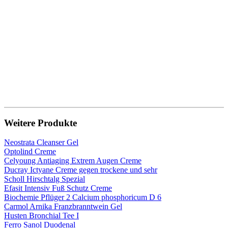
Weitere Produkte
Neostrata Cleanser Gel
Optolind Creme
Celyoung Antiaging Extrem Augen Creme
Ducray Ictyane Creme gegen trockene und sehr
Scholl Hirschtalg Spezial
Efasit Intensiv Fuß Schutz Creme
Biochemie Pflüger 2 Calcium phosphoricum D 6
Carmol Arnika Franzbranntwein Gel
Husten Bronchial Tee I
Ferro Sanol Duodenal