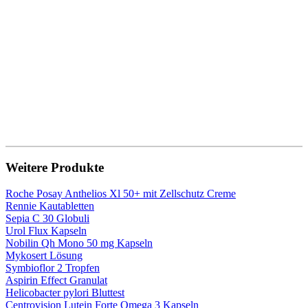
Weitere Produkte
Roche Posay Anthelios Xl 50+ mit Zellschutz Creme
Rennie Kautabletten
Sepia C 30 Globuli
Urol Flux Kapseln
Nobilin Qh Mono 50 mg Kapseln
Mykosert Lösung
Symbioflor 2 Tropfen
Aspirin Effect Granulat
Helicobacter pylori Bluttest
Centrovision Lutein Forte Omega 3 Kapseln