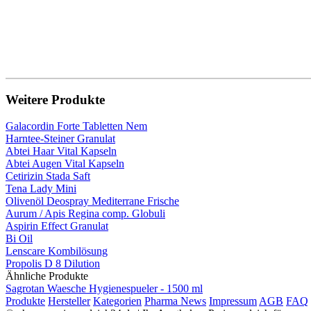
Weitere Produkte
Galacordin Forte Tabletten Nem
Harntee-Steiner Granulat
Abtei Haar Vital Kapseln
Abtei Augen Vital Kapseln
Cetirizin Stada Saft
Tena Lady Mini
Olivenöl Deospray Mediterrane Frische
Aurum / Apis Regina comp. Globuli
Aspirin Effect Granulat
Bi Oil
Lenscare Kombilösung
Propolis D 8 Dilution
Ähnliche Produkte
Sagrotan Waesche Hygienespueler - 1500 ml
Produkte
Hersteller
Kategorien
Pharma News
Impressum
AGB
FAQ