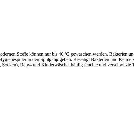
dernen Stoffe können nur bis 40 ºC gewaschen werden. Bakterien und
gienespüler in den Spülgang geben. Beseitigt Bakterien und Keime zuve
, Socken), Baby- und Kinderwäsche, häufig feuchte und verschwitzte Te