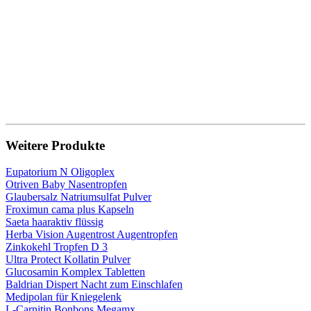
Weitere Produkte
Eupatorium N Oligoplex
Otriven Baby Nasentropfen
Glaubersalz Natriumsulfat Pulver
Froximun cama plus Kapseln
Saeta haaraktiv flüssig
Herba Vision Augentrost Augentropfen
Zinkokehl Tropfen D 3
Ultra Protect Kollatin Pulver
Glucosamin Komplex Tabletten
Baldrian Dispert Nacht zum Einschlafen
Medipolan für Kniegelenk
L-Carnitin Bonbons Megamx