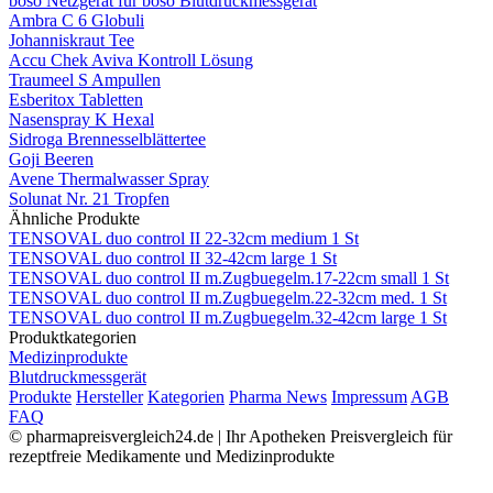
boso Netzgerät für boso Blutdruckmessgerät
Ambra C 6 Globuli
Johanniskraut Tee
Accu Chek Aviva Kontroll Lösung
Traumeel S Ampullen
Esberitox Tabletten
Nasenspray K Hexal
Sidroga Brennesselblättertee
Goji Beeren
Avene Thermalwasser Spray
Solunat Nr. 21 Tropfen
Ähnliche Produkte
TENSOVAL duo control II 22-32cm medium 1 St
TENSOVAL duo control II 32-42cm large 1 St
TENSOVAL duo control II m.Zugbuegelm.17-22cm small 1 St
TENSOVAL duo control II m.Zugbuegelm.22-32cm med. 1 St
TENSOVAL duo control II m.Zugbuegelm.32-42cm large 1 St
Produktkategorien
Medizinprodukte
Blutdruckmessgerät
Produkte
Hersteller
Kategorien
Pharma News
Impressum
AGB
FAQ
© pharmapreisvergleich24.de | Ihr Apotheken Preisvergleich für
rezeptfreie Medikamente und Medizinprodukte