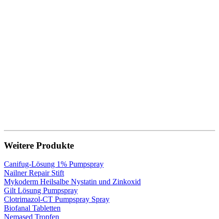
Weitere Produkte
Canifug-Lösung 1% Pumpspray
Nailner Repair Stift
Mykoderm Heilsalbe Nystatin und Zinkoxid
Gilt Lösung Pumpspray
Clotrimazol-CT Pumpspray Spray
Biofanal Tabletten
Nemased Tropfen