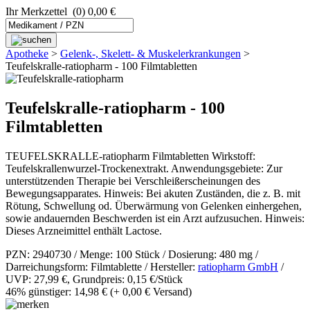
Ihr Merkzettel
(0) 0,00 €
Apotheke
>
Gelenk-, Skelett- & Muskel­­erkrankungen
>
Teufelskralle-ratiopharm - 100 Filmtabletten
Teufelskralle-ratiopharm - 100
Filmtabletten
TEUFELSKRALLE-ratiopharm Filmtabletten Wirkstoff:
Teufelskrallenwurzel-Trockenextrakt. Anwendungsgebiete: Zur
unterstützenden Therapie bei Verschleißerscheinungen des
Bewegungsapparates. Hinweis: Bei akuten Zuständen, die z. B. mit
Rötung, Schwellung od. Überwärmung von Gelenken einhergehen,
sowie andauernden Beschwerden ist ein Arzt aufzusuchen. Hinweis:
Dieses Arzneimittel enthält Lactose.
PZN: 2940730 / Menge: 100 Stück / Dosierung: 480 mg /
Darreichungsform: Filmtablette / Hersteller:
ratiopharm GmbH
/
UVP: 27,99 €, Grundpreis: 0,15 €/Stück
46% günstiger: 14,98 €
(+ 0,00 € Versand)