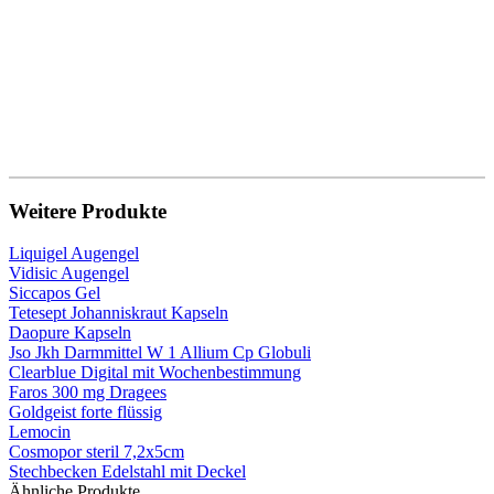
Weitere Produkte
Liquigel Augengel
Vidisic Augengel
Siccapos Gel
Tetesept Johanniskraut Kapseln
Daopure Kapseln
Jso Jkh Darmmittel W 1 Allium Cp Globuli
Clearblue Digital mit Wochenbestimmung
Faros 300 mg Dragees
Goldgeist forte flüssig
Lemocin
Cosmopor steril 7,2x5cm
Stechbecken Edelstahl mit Deckel
Ähnliche Produkte