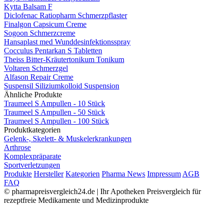
Kytta Balsam F
Diclofenac Ratiopharm Schmerzpflaster
Finalgon Capsicum Creme
Sogoon Schmerzcreme
Hansaplast med Wunddesinfektionsspray
Cocculus Pentarkan S Tabletten
Theiss Bitter-Kräutertonikum Tonikum
Voltaren Schmerzgel
Alfason Repair Creme
Suspensil Siliziumkolloid Suspension
Ähnliche Produkte
Traumeel S Ampullen - 10 Stück
Traumeel S Ampullen - 50 Stück
Traumeel S Ampullen - 100 Stück
Produktkategorien
Gelenk-, Skelett- & Muskel­­erkrankungen
Arthrose
Komplexpräparate
Sportverletzungen
Produkte
Hersteller
Kategorien
Pharma News
Impressum
AGB
FAQ
© pharmapreisvergleich24.de | Ihr Apotheken Preisvergleich für
rezeptfreie Medikamente und Medizinprodukte