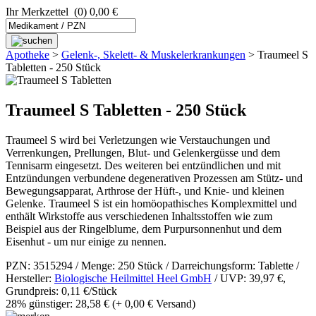
Ihr Merkzettel
(0) 0,00 €
Apotheke
>
Gelenk-, Skelett- & Muskel­­erkrankungen
>
Traumeel S
Tabletten - 250 Stück
Traumeel S Tabletten - 250 Stück
Traumeel S wird bei Verletzungen wie Verstauchungen und
Verrenkungen, Prellungen, Blut- und Gelenkergüsse und dem
Tennisarm eingesetzt. Des weiteren bei entzündlichen und mit
Entzündungen verbundene degenerativen Prozessen am Stütz- und
Bewegungsapparat, Arthrose der Hüft-, und Knie- und kleinen
Gelenke. Traumeel S ist ein homöopathisches Komplexmittel und
enthält Wirkstoffe aus verschiedenen Inhaltsstoffen wie zum
Beispiel aus der Ringelblume, dem Purpursonnenhut und dem
Eisenhut - um nur einige zu nennen.
PZN: 3515294 / Menge: 250 Stück / Darreichungsform: Tablette /
Hersteller:
Biologische Heilmittel Heel GmbH
/ UVP: 39,97 €,
Grundpreis: 0,11 €/Stück
28% günstiger: 28,58 €
(+ 0,00 € Versand)