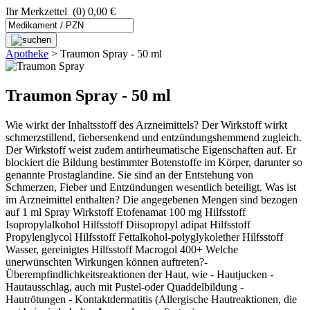
Ihr Merkzettel
(0) 0,00 €
Apotheke
>
Traumon Spray - 50 ml
Traumon Spray - 50 ml
Wie wirkt der Inhaltsstoff des Arzneimittels? Der Wirkstoff wirkt
schmerzstillend, fiebersenkend und entzündungshemmend zugleich.
Der Wirkstoff weist zudem antirheumatische Eigenschaften auf. Er
blockiert die Bildung bestimmter Botenstoffe im Körper, darunter so
genannte Prostaglandine. Sie sind an der Entstehung von
Schmerzen, Fieber und Entzündungen wesentlich beteiligt. Was ist
im Arzneimittel enthalten? Die angegebenen Mengen sind bezogen
auf 1 ml Spray Wirkstoff Etofenamat 100 mg Hilfsstoff
Isopropylalkohol Hilfsstoff Diisopropyl adipat Hilfsstoff
Propylenglycol Hilfsstoff Fettalkohol-polyglykolether Hilfsstoff
Wasser, gereinigtes Hilfsstoff Macrogol 400+ Welche
unerwünschten Wirkungen können auftreten?-
Überempfindlichkeitsreaktionen der Haut, wie - Hautjucken -
Hautausschlag, auch mit Pustel-oder Quaddelbildung -
Hautrötungen - Kontaktdermatitis (Allergische Hautreaktionen, die