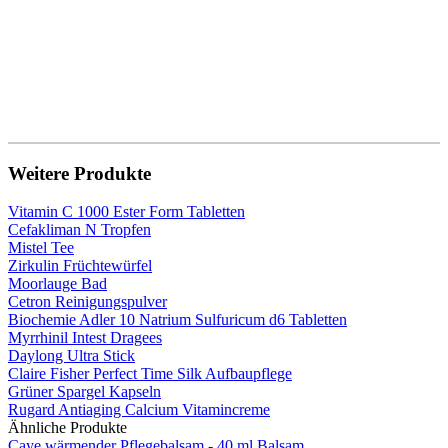
Weitere Produkte
Vitamin C 1000 Ester Form Tabletten
Cefakliman N Tropfen
Mistel Tee
Zirkulin Früchtewürfel
Moorlauge Bad
Cetron Reinigungspulver
Biochemie Adler 10 Natrium Sulfuricum d6 Tabletten
Myrrhinil Intest Dragees
Daylong Ultra Stick
Claire Fisher Perfect Time Silk Aufbaupflege
Grüner Spargel Kapseln
Rugard Antiaging Calcium Vitamincreme
Ähnliche Produkte
Caye wärmender Pflegebalsam - 40 ml Balsam