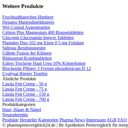
Weitere Produkte
Fruchtsaftbaerchen Himbeer
Hepatos Mariendisteldragees
Wet Comod Augentropfen
Cebion Plus Magnesium 400 Brausetabletten
Glucogin Glucosamin Ingwer Tabletten
Plastulen Duo 102 mg Eisen 0,5 mg Folsäure
Sidroga Beruhigungstee
Gillette Fusion 4er Klingen
Rhinopront Kombitabletten
Eubos Trockene Haut Urea 10% Körperlotion
Biochemie Pflüger 3 Ferrum phosphoricum D 12
Uvalysat Bürger Tropfen
Ähnliche Produkte
Linola Fett Creme - 50 g
Linola Fett Creme - 75 g
Linola Fett Creme - 150 g
Linola Fett Creme - 700 g
Produktkategorien
Haut, Haare & Nägel
Neurodermitis
Produkte
Hersteller
Kategorien
Pharma News
Impressum
AGB
FAQ
© pharmapreisvergleich24.de | Ihr Apotheken Preisvergleich für rez