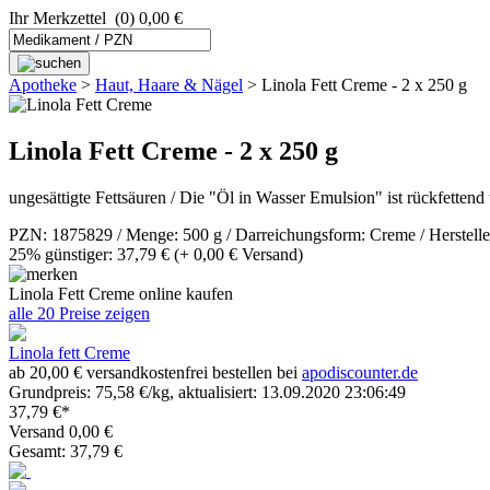
Ihr Merkzettel
(0) 0,00 €
Apotheke
>
Haut, Haare & Nägel
>
Linola Fett Creme - 2 x 250 g
Linola Fett Creme - 2 x 250 g
ungesättigte Fettsäuren / Die "Öl in Wasser Emulsion" ist rückfettend
PZN: 1875829 / Menge: 500 g / Darreichungsform: Creme / Herstelle
25% günstiger: 37,79 €
(+ 0,00 € Versand)
Linola Fett Creme online kaufen
alle 20 Preise zeigen
Linola fett Creme
ab 20,00 € versandkostenfrei bestellen bei
apodiscounter.de
Grundpreis: 75,58 €/kg, aktualisiert: 13.09.2020 23:06:49
37,79 €*
Versand 0,00 €
Gesamt: 37,79 €