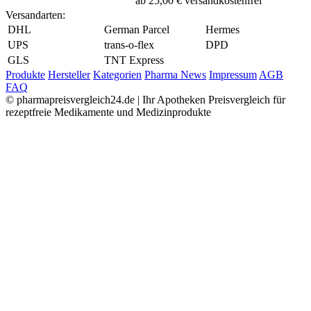
ab 25,00 € versandkostenfrei
Versandarten:
DHL
German Parcel
Hermes
UPS
trans-o-flex
DPD
GLS
TNT Express
Produkte
Hersteller
Kategorien
Pharma News
Impressum
AGB
FAQ
© pharmapreisvergleich24.de | Ihr Apotheken Preisvergleich für
rezeptfreie Medikamente und Medizinprodukte