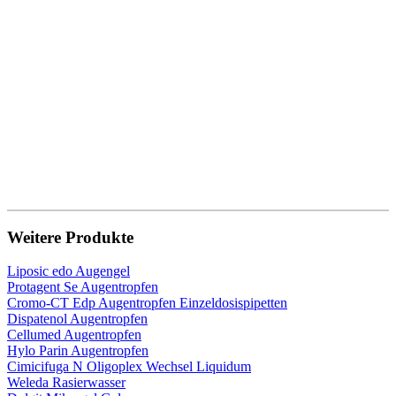
Weitere Produkte
Liposic edo Augengel
Protagent Se Augentropfen
Cromo-CT Edp Augentropfen Einzeldosispipetten
Dispatenol Augentropfen
Cellumed Augentropfen
Hylo Parin Augentropfen
Cimicifuga N Oligoplex Wechsel Liquidum
Weleda Rasierwasser