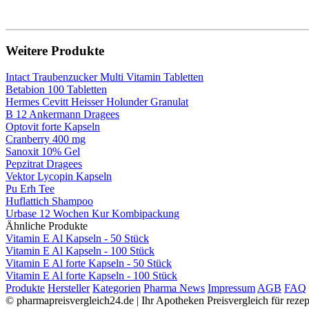
Weitere Produkte
Intact Traubenzucker Multi Vitamin Tabletten
Betabion 100 Tabletten
Hermes Cevitt Heisser Holunder Granulat
B 12 Ankermann Dragees
Optovit forte Kapseln
Cranberry 400 mg
Sanoxit 10% Gel
Pepzitrat Dragees
Vektor Lycopin Kapseln
Pu Erh Tee
Huflattich Shampoo
Urbase 12 Wochen Kur Kombipackung
Ähnliche Produkte
Vitamin E Al Kapseln - 50 Stück
Vitamin E Al Kapseln - 100 Stück
Vitamin E Al forte Kapseln - 50 Stück
Vitamin E Al forte Kapseln - 100 Stück
Produkte
Hersteller
Kategorien
Pharma News
Impressum
AGB
FAQ
© pharmapreisvergleich24.de | Ihr Apotheken Preisvergleich für rez