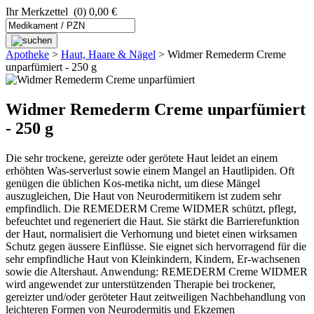
Ihr Merkzettel
(0) 0,00 €
Apotheke
>
Haut, Haare & Nägel
>
Widmer Remederm Creme
unparfümiert - 250 g
Widmer Remederm Creme unparfümiert
- 250 g
Die sehr trockene, gereizte oder gerötete Haut leidet an einem
erhöhten Was-serverlust sowie einem Mangel an Hautlipiden. Oft
genügen die üblichen Kos-metika nicht, um diese Mängel
auszugleichen, Die Haut von Neurodermitikern ist zudem sehr
empfindlich. Die REMEDERM Creme WIDMER schützt, pflegt,
befeuchtet und regeneriert die Haut. Sie stärkt die Barrierefunktion
der Haut, normalisiert die Verhornung und bietet einen wirksamen
Schutz gegen äussere Einflüsse. Sie eignet sich hervorragend für die
sehr empfindliche Haut von Kleinkindern, Kindern, Er-wachsenen
sowie die Altershaut. Anwendung: REMEDERM Creme WIDMER
wird angewendet zur unterstützenden Therapie bei trockener,
gereizter und/oder geröteter Haut zeitweiligen Nachbehandlung von
leichteren Formen von Neurodermitis und Ekzemen