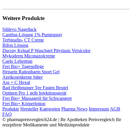
Weitere Produkte
Sililevo Nagellack
Canifug-Lösung 1% Pumpspray
Terbinafin- CT Creme
Bifon Lösung
Ducray Kelual P Waschgel Pityriasis Versicolor
Mykoderm Miconazolcreme
Caelo Lebertran
Frei Bio+ Tagespflege
Heparin Ratiopharm Sport Gel
Aprikosenkerne bitter
Ass + C Hexal
Bad Heilbrunner Tee Fasten Beutel
Optipen Pro 1 gelb Injektionsgerät
Frei Bio+ Massageöl für Schwangere
Frei Bio+ Körperlotion
Produkte
Hersteller
Kategorien
Pharma News
Impressum
AGB
FAQ
© pharmapreisvergleich24.de | Ihr Apotheken Preisvergleich für
rezeptfreie Medikamente und Medizinprodukte