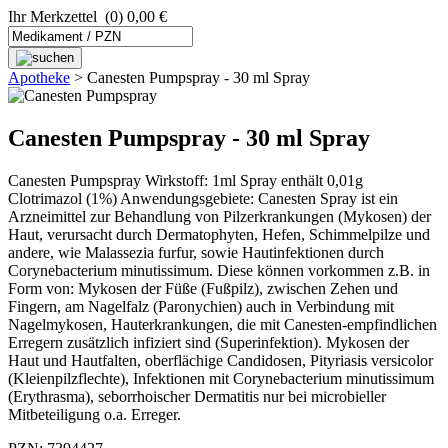
Ihr Merkzettel
(0) 0,00 €
Apotheke
>
Canesten Pumpspray - 30 ml Spray
Canesten Pumpspray - 30 ml Spray
Canesten Pumpspray Wirkstoff: 1ml Spray enthält 0,01g
Clotrimazol (1%) Anwendungsgebiete: Canesten Spray ist ein
Arzneimittel zur Behandlung von Pilzerkrankungen (Mykosen) der
Haut, verursacht durch Dermatophyten, Hefen, Schimmelpilze und
andere, wie Malassezia furfur, sowie Hautinfektionen durch
Corynebacterium minutissimum. Diese können vorkommen z.B. in
Form von: Mykosen der Füße (Fußpilz), zwischen Zehen und
Fingern, am Nagelfalz (Paronychien) auch in Verbindung mit
Nagelmykosen, Hauterkrankungen, die mit Canesten-empfindlichen
Erregern zusätzlich infiziert sind (Superinfektion). Mykosen der
Haut und Hautfalten, oberflächige Candidosen, Pityriasis versicolor
(Kleienpilzflechte), Infektionen mit Corynebacterium minutissimum
(Erythrasma), seborrhoischer Dermatitis nur bei microbieller
Mitbeteiligung o.a. Erreger.