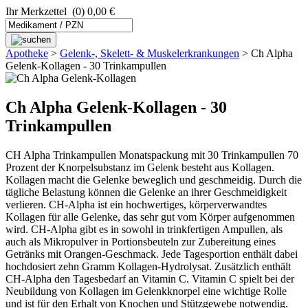
Ihr Merkzettel
(0) 0,00 €
Apotheke
>
Gelenk-, Skelett- & Muskel­­erkrankungen
>
Ch Alpha
Gelenk-Kollagen - 30 Trinkampullen
Ch Alpha Gelenk-Kollagen - 30
Trinkampullen
CH Alpha Trinkampullen Monatspackung mit 30 Trinkampullen 70
Prozent der Knorpelsubstanz im Gelenk besteht aus Kollagen.
Kollagen macht die Gelenke beweglich und geschmeidig. Durch die
tägliche Belastung können die Gelenke an ihrer Geschmeidigkeit
verlieren. CH-Alpha ist ein hochwertiges, körperverwandtes
Kollagen für alle Gelenke, das sehr gut vom Körper aufgenommen
wird. CH-Alpha gibt es in sowohl in trinkfertigen Ampullen, als
auch als Mikropulver in Portionsbeuteln zur Zubereitung eines
Getränks mit Orangen-Geschmack. Jede Tagesportion enthält dabei
hochdosiert zehn Gramm Kollagen-Hydrolysat. Zusätzlich enthält
CH-Alpha den Tagesbedarf an Vitamin C. Vitamin C spielt bei der
Neubildung von Kollagen im Gelenkknorpel eine wichtige Rolle
und ist für den Erhalt von Knochen und Stützgewebe notwendig.