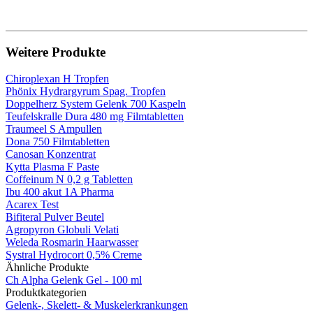
Weitere Produkte
Chiroplexan H Tropfen
Phönix Hydrargyrum Spag. Tropfen
Doppelherz System Gelenk 700 Kaspeln
Teufelskralle Dura 480 mg Filmtabletten
Traumeel S Ampullen
Dona 750 Filmtabletten
Canosan Konzentrat
Kytta Plasma F Paste
Coffeinum N 0,2 g Tabletten
Ibu 400 akut 1A Pharma
Acarex Test
Bifiteral Pulver Beutel
Agropyron Globuli Velati
Weleda Rosmarin Haarwasser
Systral Hydrocort 0,5% Creme
Ähnliche Produkte
Ch Alpha Gelenk Gel - 100 ml
Produktkategorien
Gelenk-, Skelett- & Muskel­­erkrankungen