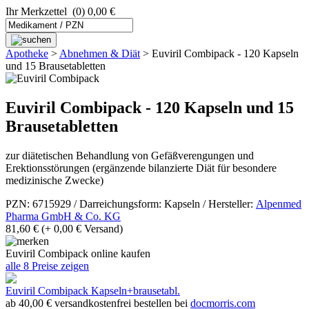
Ihr Merkzettel
(0) 0,00 €
Apotheke
>
Abnehmen & Diät
>
Euviril Combipack - 120 Kapseln
und 15 Brausetabletten
Euviril Combipack - 120 Kapseln und 15
Brausetabletten
zur diätetischen Behandlung von Gefäßverengungen und
Erektionsstörungen (ergänzende bilanzierte Diät für besondere
medizinische Zwecke)
PZN: 6715929 / Darreichungsform: Kapseln / Hersteller:
Alpenmed
Pharma GmbH & Co. KG
81,60 €
(+ 0,00 € Versand)
Euviril Combipack online kaufen
alle 8 Preise zeigen
Euviril Combipack Kapseln+brausetabl.
ab 40,00 € versandkostenfrei bestellen bei
docmorris.com