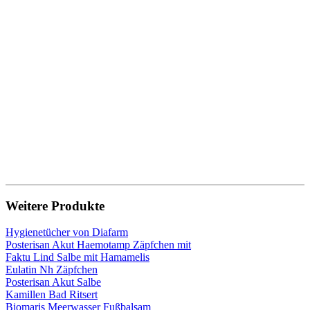
Weitere Produkte
Hygienetücher von Diafarm
Posterisan Akut Haemotamp Zäpfchen mit
Faktu Lind Salbe mit Hamamelis
Eulatin Nh Zäpfchen
Posterisan Akut Salbe
Kamillen Bad Ritsert
Biomaris Meerwasser Fußbalsam