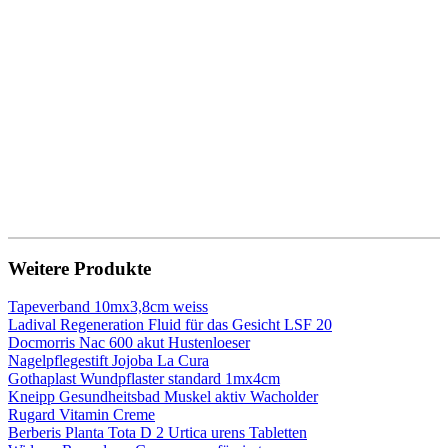
Weitere Produkte
Tapeverband 10mx3,8cm weiss
Ladival Regeneration Fluid für das Gesicht LSF 20
Docmorris Nac 600 akut Hustenloeser
Nagelpflegestift Jojoba La Cura
Gothaplast Wundpflaster standard 1mx4cm
Kneipp Gesundheitsbad Muskel aktiv Wacholder
Rugard Vitamin Creme
Berberis Planta Tota D 2 Urtica urens Tabletten