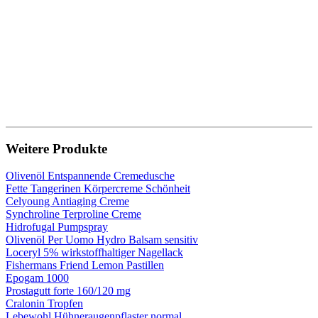
Weitere Produkte
Olivenöl Entspannende Cremedusche
Fette Tangerinen Körpercreme Schönheit
Celyoung Antiaging Creme
Synchroline Terproline Creme
Hidrofugal Pumpspray
Olivenöl Per Uomo Hydro Balsam sensitiv
Loceryl 5% wirkstoffhaltiger Nagellack
Fishermans Friend Lemon Pastillen
Epogam 1000
Prostagutt forte 160/120 mg
Cralonin Tropfen
Lebewohl Hühneraugenpflaster normal