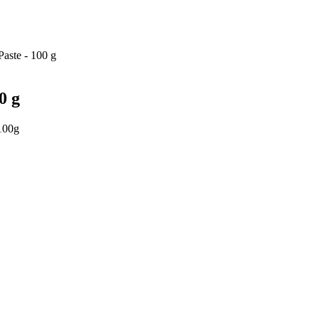
Paste - 100 g
0 g
100g