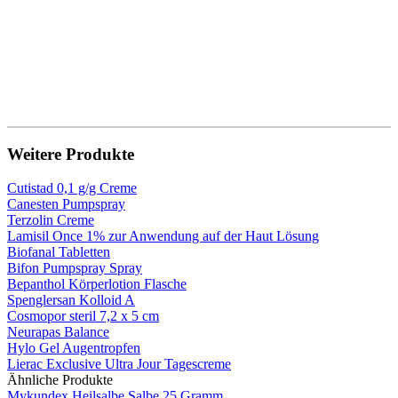
Weitere Produkte
Cutistad 0,1 g/g Creme
Canesten Pumpspray
Terzolin Creme
Lamisil Once 1% zur Anwendung auf der Haut Lösung
Biofanal Tabletten
Bifon Pumpspray Spray
Bepanthol Körperlotion Flasche
Spenglersan Kolloid A
Cosmopor steril 7,2 x 5 cm
Neurapas Balance
Hylo Gel Augentropfen
Lierac Exclusive Ultra Jour Tagescreme
Ähnliche Produkte
Mykundex Heilsalbe Salbe 25 Gramm