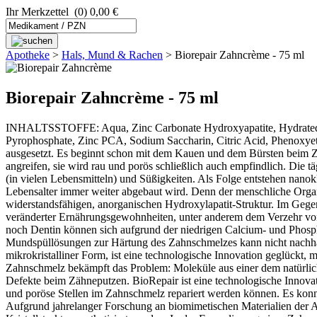
Ihr Merkzettel
(0) 0,00 €
Apotheke
>
Hals, Mund & Rachen
>
Biorepair Zahncrème - 75 ml
Biorepair Zahncrème - 75 ml
INHALTSSTOFFE: Aqua, Zinc Carbonate Hydroxyapatite, Hydrated Sil
Pyrophosphate, Zinc PCA, Sodium Saccharin, Citric Acid, Phenoxye
ausgesetzt. Es beginnt schon mit dem Kauen und dem Bürsten beim Zäh
angreifen, sie wird rau und porös schließlich auch empfindlich. Die t
(in vielen Lebensmitteln) und Süßigkeiten. Als Folge entstehen nan
Lebensalter immer weiter abgebaut wird. Denn der menschliche Orga
widerstandsfähigen, anorganischen Hydroxylapatit-Struktur. Im Gegens
veränderter Ernährungsgewohnheiten, unter anderem dem Verzehr vo
noch Dentin können sich aufgrund der niedrigen Calcium- und Phosph
Mundspüllösungen zur Härtung des Zahnschmelzes kann nicht nachhal
mikrokristalliner Form, ist eine technologische Innovation geglückt
Zahnschmelz bekämpft das Problem: Moleküle aus einer dem natürlic
Defekte beim Zähneputzen. BioRepair ist eine technologische Innovati
und poröse Stellen im Zahnschmelz repariert werden können. Es konnt
Aufgrund jahrelanger Forschung an biomimetischen Materialien der A