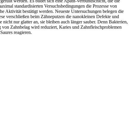
efüllt werden. Es bildet sich eine Apatit-Verbundschicht, die die
maximal standardisierten Versuchsbedingungen die Prozesse von
e Aktivität bestätigt werden. Neueste Untersuchungen belegen die
ese verschließen beim Zähneputzen die nanokleinen Defekte und
icht nur glatter an, sie bleiben auch länger sauber. Denn Bakterien,
g von Zahnbelag wird reduziert, Karies und Zahnfleischproblemen
Saures reagieren.