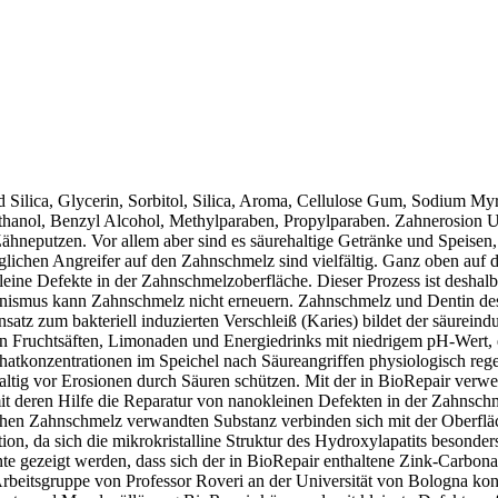
ica, Glycerin, Sorbitol, Silica, Aroma, Cellulose Gum, Sodium Myri
thanol, Benzyl Alcohol, Methylparaben, Propylparaben. Zahnerosion 
neputzen. Vor allem aber sind es säurehaltige Getränke und Speisen, 
äglichen Angreifer auf den Zahnschmelz sind vielfältig. Ganz oben auf 
okleine Defekte in der Zahnschmelzoberfläche. Dieser Prozess ist des
nismus kann Zahnschmelz nicht erneuern. Zahnschmelz und Dentin des
atz zum bakteriell induzierten Verschleiß (Karies) bildet der säureind
n Fruchtsäften, Limonaden und Energiedrinks mit niedrigem pH-Wert,
atkonzentrationen im Speichel nach Säureangriffen physiologisch reg
tig vor Erosionen durch Säuren schützen. Mit der in BioRepair verwe
, mit deren Hilfe die Reparatur von nanokleinen Defekten in der Zahns
hen Zahnschmelz verwandten Substanz verbinden sich mit der Oberfläc
on, da sich die mikrokristalline Struktur des Hydroxylapatits besonder
e gezeigt werden, dass sich der in BioRepair enthaltene Zink-Carbonat
rbeitsgruppe von Professor Roveri an der Universität von Bologna ko