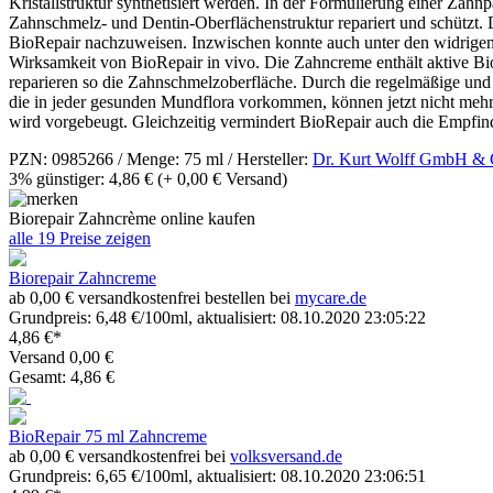
Kristallstruktur synthetisiert werden. In der Formulierung einer Zah
Zahnschmelz- und Dentin-Oberflächenstruktur repariert und schützt.
BioRepair nachzuweisen. Inzwischen konnte auch unter den widrigen 
Wirksamkeit von BioRepair in vivo. Die Zahncreme enthält aktive B
reparieren so die Zahnschmelzoberfläche. Durch die regelmäßige und 
die in jeder gesunden Mundflora vorkommen, können jetzt nicht mehr
wird vorgebeugt. Gleichzeitig vermindert BioRepair auch die Empfindl
PZN: 0985266 / Menge: 75 ml / Hersteller:
Dr. Kurt Wolff GmbH &
3% günstiger: 4,86 €
(+ 0,00 € Versand)
Biorepair Zahncrème online kaufen
alle 19 Preise zeigen
Biorepair Zahncreme
ab 0,00 € versandkostenfrei bestellen bei
mycare.de
Grundpreis: 6,48 €/100ml, aktualisiert: 08.10.2020 23:05:22
4,86 €*
Versand 0,00 €
Gesamt: 4,86 €
BioRepair 75 ml Zahncreme
ab 0,00 € versandkostenfrei bei
volksversand.de
Grundpreis: 6,65 €/100ml, aktualisiert: 08.10.2020 23:06:51