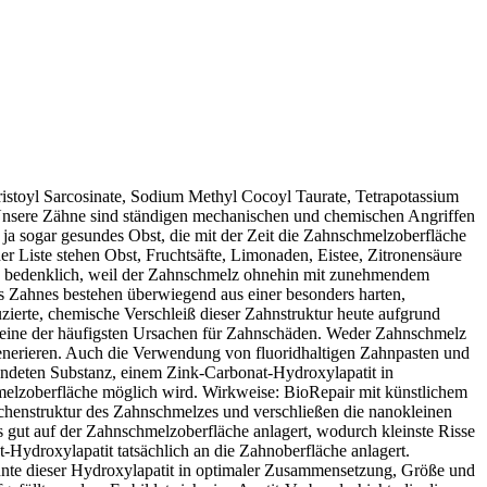
stoyl Sarcosinate, Sodium Methyl Cocoyl Taurate, Tetrapotassium
Unsere Zähne sind ständigen mechanischen und chemischen Angriffen
ja sogar gesundes Obst, die mit der Zeit die Zahnschmelzoberfläche
der Liste stehen Obst, Fruchtsäfte, Limonaden, Eistee, Zitronensäure
halb bedenklich, weil der Zahnschmelz ohnehin mit zunehmendem
 Zahnes bestehen überwiegend aus einer besonders harten,
uzierte, chemische Verschleiß dieser Zahnstruktur heute aufgrund
 eine der häufigsten Ursachen für Zahnschäden. Weder Zahnschmelz
enerieren. Auch die Verwendung von fluoridhaltigen Zahnpasten und
ndeten Substanz, einem Zink-Carbonat-Hydroxylapatit in
chmelzoberfläche möglich wird. Wirkweise: BioRepair mit künstlichem
henstruktur des Zahnschmelzes und verschließen die nanokleinen
s gut auf der Zahnschmelzoberfläche anlagert, wodurch kleinste Risse
-Hydroxylapatit tatsächlich an die Zahnoberfläche anlagert.
nnte dieser Hydroxylapatit in optimaler Zusammensetzung, Größe und