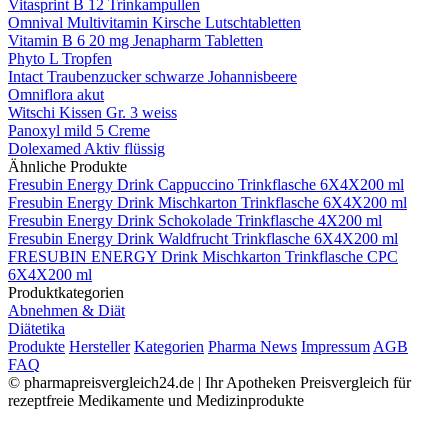
Vitasprint B 12 Trinkampullen
Omnival Multivitamin Kirsche Lutschtabletten
Vitamin B 6 20 mg Jenapharm Tabletten
Phyto L Tropfen
Intact Traubenzucker schwarze Johannisbeere
Omniflora akut
Witschi Kissen Gr. 3 weiss
Panoxyl mild 5 Creme
Dolexamed Aktiv flüssig
Ähnliche Produkte
Fresubin Energy Drink Cappuccino Trinkflasche 6X4X200 ml
Fresubin Energy Drink Mischkarton Trinkflasche 6X4X200 ml
Fresubin Energy Drink Schokolade Trinkflasche 4X200 ml
Fresubin Energy Drink Waldfrucht Trinkflasche 6X4X200 ml
FRESUBIN ENERGY Drink Mischkarton Trinkflasche CPC
6X4X200 ml
Produktkategorien
Abnehmen & Diät
Diätetika
Produkte
Hersteller
Kategorien
Pharma News
Impressum
AGB
FAQ
© pharmapreisvergleich24.de | Ihr Apotheken Preisvergleich für
rezeptfreie Medikamente und Medizinprodukte