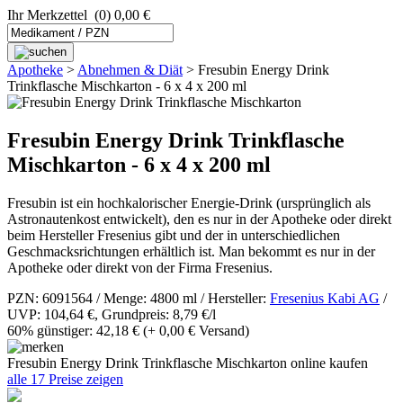
Ihr Merkzettel
(0) 0,00 €
Apotheke
>
Abnehmen & Diät
>
Fresubin Energy Drink
Trinkflasche Mischkarton - 6 x 4 x 200 ml
Fresubin Energy Drink Trinkflasche
Mischkarton - 6 x 4 x 200 ml
Fresubin ist ein hochkalorischer Energie-Drink (ursprünglich als
Astronautenkost entwickelt), den es nur in der Apotheke oder direkt
beim Hersteller Fresenius gibt und der in unterschiedlichen
Geschmacksrichtungen erhältlich ist. Man bekommt es nur in der
Apotheke oder direkt von der Firma Fresenius.
PZN: 6091564 / Menge: 4800 ml / Hersteller:
Fresenius Kabi AG
/
UVP: 104,64 €, Grundpreis: 8,79 €/l
60% günstiger: 42,18 €
(+ 0,00 € Versand)
Fresubin Energy Drink Trinkflasche Mischkarton online kaufen
alle 17 Preise zeigen